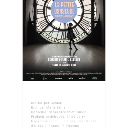
Réalisé par Gordon
Écrit par Marie Sellier
Danseuse: Sarah Silverblatt-Buser
Productrice déléguée: Chloé Jarry
Une coproduction Lucid Realities, Musée
d’Orsay et France Télévisions