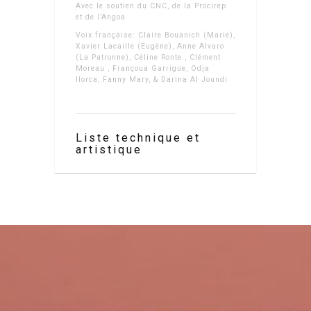
Avec le soutien du CNC, de la Procirep
et de l’Angoa
Voix française: Claire Bouanich (Marie),
Xavier Lacaille (Eugène), Anne Alvaro
(La Patronne), Céline Ronte , Clément
Moreau , Françoua Garrigue, Odja
llorca, Fanny Mary, & Darina Al Joundi
Liste technique et
artistique