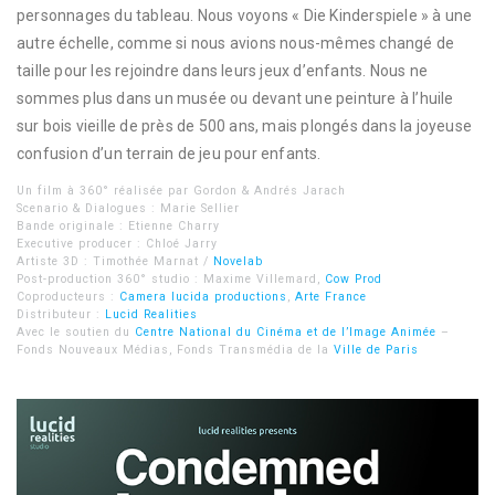
personnages du tableau. Nous voyons « Die Kinderspiele » à une
autre échelle, comme si nous avions nous-mêmes changé de
taille pour les rejoindre dans leurs jeux d’enfants. Nous ne
sommes plus dans un musée ou devant une peinture à l’huile
sur bois vieille de près de 500 ans, mais plongés dans la joyeuse
confusion d’un terrain de jeu pour enfants.
Un film à 360° réalisée par Gordon & Andrés Jarach
Scenario & Dialogues : Marie Sellier
Bande originale : Etienne Charry
Executive producer : Chloé Jarry
Artiste 3D : Timothée Marnat /
Novelab
Post-production 360° studio : Maxime Villemard,
Cow Prod
Coproducteurs :
Camera lucida productions
,
Arte France
Distributeur :
Lucid Realities
Avec le soutien du
Centre National du Cinéma et de l’Image Animée
–
Fonds Nouveaux Médias, Fonds Transmédia de la
Ville de Paris